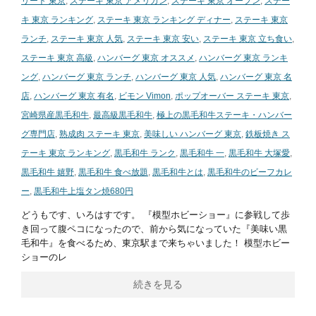
リート 東京
,
ステーキ 東京 アメリカン
,
ステーキ 東京 オープン
,
ステー
キ 東京 ランキング
,
ステーキ 東京 ランキング ディナー
,
ステーキ 東京
ランチ
,
ステーキ 東京 人気
,
ステーキ 東京 安い
,
ステーキ 東京 立ち食い
,
ステーキ 東京 高級
,
ハンバーグ 東京 オススメ
,
ハンバーグ 東京 ランキ
ング
,
ハンバーグ 東京 ランチ
,
ハンバーグ 東京 人気
,
ハンバーグ 東京 名
店
,
ハンバーグ 東京 有名
,
ビモン Vimon
,
ポップオーバー ステーキ 東京
,
宮崎県産黒毛和牛
,
最高級黒毛和牛
,
極上の黒毛和牛ステーキ・ハンバー
グ専門店
,
熟成肉 ステーキ 東京
,
美味しい ハンバーグ 東京
,
鉄板焼き ス
テーキ 東京 ランキング
,
黒毛和牛 ランク
,
黒毛和牛 一
,
黒毛和牛 大塚愛
,
黒毛和牛 嬉野
,
黒毛和牛 食べ放題
,
黒毛和牛とは
,
黒毛和牛のビーフカレ
ー
,
黒毛和牛上塩タン焼680円
どうもです、いろはすです。 『模型ホビーショー』に参戦して歩
き回って腹ペコになったので、前から気になっていた『美味い黒
毛和牛』を食べるため、東京駅まで来ちゃいました！ 模型ホビー
ショーのレ
続きを見る