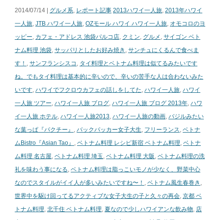
2014/07/14 |
グルメ系
,
レポート記事
2013ハワイ一人旅
,
2013年ハワイ
一人旅
,
JTB ハワイ一人旅
,
OZモール ハワイ ハワイ一人旅
,
オモコロのヨ
ッピー
,
カフェ・アドレス 池袋パルコ店
,
クミン
,
グルメ
,
サイゴン ベト
ナム料理 池袋
,
サッパリとしたお好み焼き
,
サンチュにくるんで食べま
す！
,
サンフランシスコ
,
タイ料理とベトナム料理は似てるみたいです
ね。でもタイ料理は基本的に辛いので、辛いの苦手な人は合わないみた
いです
,
ハワイでフクロウカフェの話しをしてた
,
ハワイ一人旅
,
ハワイ
一人旅 ツアー
,
ハワイ一人旅 ブログ
,
ハワイ一人旅 ブログ 2013年
,
ハワ
イ一人旅 ホテル
,
ハワイ一人旅2013
,
ハワイ一人旅の動画
,
バジルみたい
な葉っぱ『パクチー』
,
バックパッカー女子大生
,
フリーランス
,
ベトナ
ムBistro『Asian Tao』
,
ベトナム料理 レシピ新宿 ベトナム料理
,
ベトナ
ム料理 名古屋
,
ベトナム料理 埼玉
,
ベトナム料理 大阪
,
ベトナム料理の洗
礼を味わう事になる
,
ベトナム料理は脂っこいモノが少なく、野菜中心
なのでスタイルがイイ人が多いみたいですね〜！
,
ベトナム風生春巻き
,
世界中を駆け回ってるアクティブな女子大生の子と久々の再会
,
京都 ベ
トナム料理
,
北千住 ベトナム料理
,
夏なので少しハワイアンな飲み物
,
店