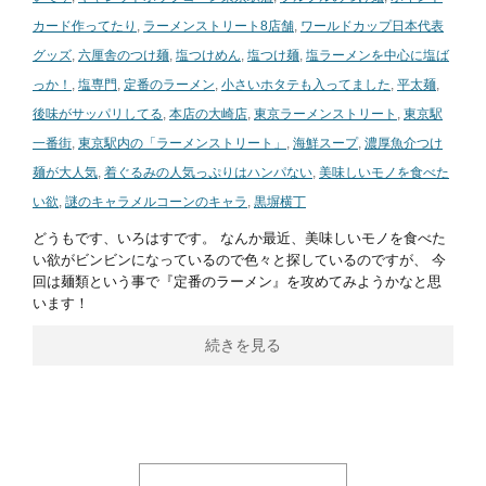
カード作ってたり
,
ラーメンストリート8店舗
,
ワールドカップ日本代表
グッズ
,
六厘舎のつけ麺
,
塩つけめん
,
塩つけ麺
,
塩ラーメンを中心に塩ば
っか！
,
塩専門
,
定番のラーメン
,
小さいホタテも入ってました
,
平太麺
,
後味がサッパリしてる
,
本店の大崎店
,
東京ラーメンストリート
,
東京駅
一番街
,
東京駅内の「ラーメンストリート」
,
海鮮スープ
,
濃厚魚介つけ
麺が大人気
,
着ぐるみの人気っぷりはハンパない
,
美味しいモノを食べた
い欲
,
謎のキャラメルコーンのキャラ
,
黒塀横丁
どうもです、いろはすです。 なんか最近、美味しいモノを食べた
い欲がビンビンになっているので色々と探しているのですが、 今
回は麺類という事で『定番のラーメン』を攻めてみようかなと思
います！
続きを見る