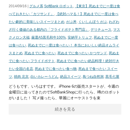
2014/09/16 |
グルメ系
SoftBank ロボット
,
【東京】死ぬまでにー度は食
べておきたい「カツサンド」
,
【絶対ハマる！】死ぬまでに一度は食べ
たい劇的に美味しいスイーツまとめ
,
がぶ丼
,
くいしんぼう がぶ
,
わざわ
ざ行く価値のある都内の「フライドポテト専門店」
,
デリチュース
,
マス
クメロン大福
,
厳選A5黒毛和牛100%
,
安納芋トリュフ
,
死ぬまでに一度
は食べたい
,
死ぬまでに一度は食べたい！ 本当においしい絶品オムライ
スまとめ
,
死ぬまでに食べたい
,
死ぬまでに食べたい かつサンド
,
死ぬま
でに食べたい フライドポテト
,
死ぬまでに食べたい絶品料理！絶対行き
たい全国の名店
,
死ぬまでに食べたい食べ物
,
死ぬまで食べたい スイー
ツ
,
焼肉 北京
,
白いカレーうどん
,
絶品スイーツ
,
鳥つね自然洞
,
黒毛七厘
どうもです、いろはすです。 iPhone 6の販売スタートが、今週の
金曜日に迫ってきたのでSoftBankShopに行ったら、噂のロボット
がいました！ 写メ撮ったら、華麗にオーケストラを束
続きを見る