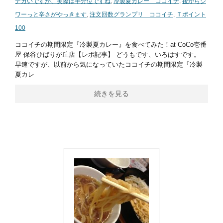
デカいですが、実際は半分位ですね
,
冷製夏カレー ココイチ
,
後からジ
ワーっと辛さがやっきます
,
注文回数グランプリ ココイチ
,
Ｔポイント
100
ココイチの期間限定『冷製夏カレー』を食べてみた！at CoCo壱番
屋 保谷ひばりが丘店【レポ記事】 どうもです、いろはすです。
早速ですが、以前から気になっていたココイチの期間限定『冷製
夏カレ
続きを見る