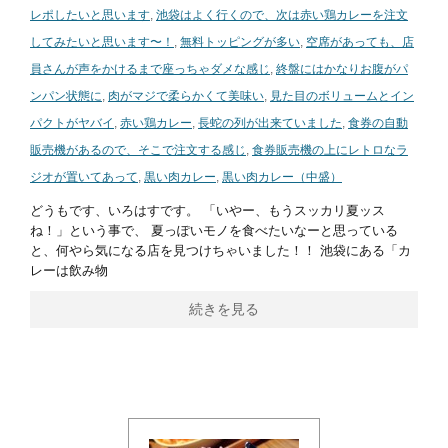
レポしたいと思います
,
池袋はよく行くので、次は赤い鶏カレーを注文
してみたいと思います〜！
,
無料トッピングが多い
,
空席があっても、店
員さんが声をかけるまで座っちゃダメな感じ
,
終盤にはかなりお腹がパ
ンパン状態に
,
肉がマジで柔らかくて美味い
,
見た目のボリュームとイン
パクトがヤバイ
,
赤い鶏カレー
,
長蛇の列が出来ていました
,
食券の自動
販売機があるので、そこで注文する感じ
,
食券販売機の上にレトロなラ
ジオが置いてあって
,
黒い肉カレー
,
黒い肉カレー（中盛）
どうもです、いろはすです。 「いやー、もうスッカリ夏ッス
ね！」という事で、 夏っぽいモノを食べたいなーと思っている
と、何やら気になる店を見つけちゃいました！！ 池袋にある「カ
レーは飲み物
続きを見る