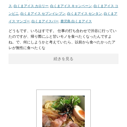
ス
,
白くまアイス カロリー
,
白くまアイス キャンペーン
,
白くまアイス コ
ンビニ
,
白くまアイス セブンイレブン
,
白くまアイス センタン
,
白くまア
イス マンゴー
,
白くまアイスバー
,
鹿児島 白くまアイス
どうもです、いろはすです。 仕事の打ち合わせで渋谷に行ってい
たのですが、帰り際にふと甘いモノを食べたくなったんですよ
ね。で、何にしようかと考えていたら、以前から食べたかったア
レが無性に食べたくな
続きを見る