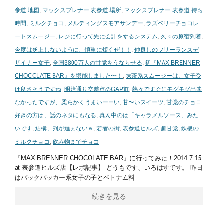
参道 地図
,
マックスブレナー 表参道 場所
,
マックスブレナー 表参道 待ち
時間
,
ミルクチョコ
,
メルティングスモアサンデー
,
ラズベリーチョコレ
ートスムージー
,
レジに行って先に会計をするシステム
,
久々の原宿到着
,
今度は炎上しないように、慎重に焼くぜ！！
,
仲良しのフリーランスデ
ザイナー女子
,
全国3800万人の甘党をうならせる
,
初『MAX BRENNER
CHOCOLATE BAR』を堪能しました〜！
,
抹茶系スムージーは、女子受
け良さそうですね
,
明治通り交差点のGAP前
,
熱々ですぐにモグモグ出来
なかったですが、柔らかくうまいーーい
,
甘〜いスイーツ
,
甘党のチョコ
好きの方は、話のネタにもなる
,
真ん中のは「キャラメルソース」みた
いです
,
結構、列が進まないｗ
,
若者の街
,
表参道ヒルズ
,
超甘党
,
鉄板の
ミルクチョコ
,
飲み物までチョコ
『MAX BRENNER CHOCOLATE BAR』に行ってみた！2014.7.15
at 表参道ヒルズ店【レポ記事】 どうもです、いろはすです。 昨日
はバックパッカー系女子の子とベトナム料
続きを見る