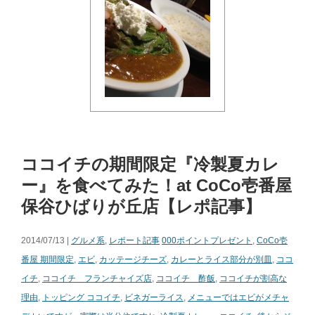
ココイチの期間限定『冷製夏カレ
ー』を食べてみた！at CoCo壱番屋
保谷ひばりが丘店【レポ記事】
2014/07/13 |
グルメ系
,
レポート記事
000ポイントプレゼント
,
CoCo壱
番屋 期間限定
,
エビ
,
カッテージチーズ
,
カレーとライス部分が別皿
,
ココ
イチ
,
ココイチ フランチャイズ店
,
ココイチ 酢飯
,
ココイチが割高な
理由
,
トッピング ココイチ
,
ビネガーライス
,
メニューではエビがメチャ