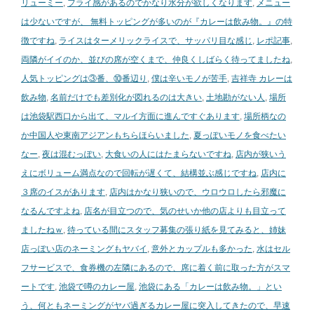
リューミー
,
フライ感があるのでかなり水分が欲しくなります
,
メニュー
は少ないですが、 無料トッピングが多いのが『カレーは飲み物。』の特
徴ですね
,
ライスはターメリックライスで、サッパリ目な感じ
,
レポ記事
,
両隣がイイのか、並びの席が空くまで、仲良くしばらく待ってましたね
,
人気トッピングは③番、⑩番辺り
,
僕は辛いモノが苦手
,
吉祥寺 カレーは
飲み物
,
名前だけでも差別化が図れるのは大きい
,
土地勘がない人
,
場所
は池袋駅西口から出て、マルイ方面に進んですぐあります
,
場所柄なの
か中国人や東南アジアンもちらほらいました
,
夏っぽいモノを食べたい
なー
,
夜は混むっぽい
,
大食いの人にはたまらないですね
,
店内が狭いう
えにボリューム満点なので回転が遅くて、結構並ぶ感じですね
,
店内に
３席のイスがあります
,
店内はかなり狭いので、ウロウロしたら邪魔に
なるんですよね
,
店名が目立つので、気のせいか他の店よりも目立って
ましたねｗ
,
待っている間にスタッフ募集の張り紙を見てみると、姉妹
店っぽい店のネーミングもヤバイ
,
意外とカップルも多かった
,
水はセル
フサービスで、食券機の左隣にあるので、席に着く前に取った方がスマ
ートです
,
池袋で噂のカレー屋
,
池袋にある「カレーは飲み物。」とい
う、何ともネーミングがヤバ過ぎるカレー屋に突入してきたので、早速