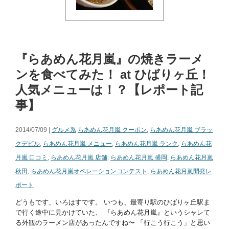
『らあめん花月嵐』の焼きラーメ
ンを食べてみた！ at ひばりヶ丘！
人気メニューは！？【レポート記
事】
2014/07/09 |
グルメ系
らあめん花月嵐 クーポン
,
らあめん花月嵐 ブラッ
クデビル
,
らあめん花月嵐 メニュー
,
らあめん花月嵐 ランク
,
らあめん花
月嵐 口コミ
,
らあめん花月嵐 店舗
,
らあめん花月嵐 盛岡
,
らあめん花月嵐
秋田
,
らあめん花月嵐オペレーションコンテスト
,
らあめん花月嵐開発レ
ポート
どうもです、いろはすです。 いつも、最寄り駅のひばりヶ丘駅ま
で行く途中に見かけていた、 『らあめん花月嵐』というシャレて
る外観のラーメン店があったんですね〜 「行こう行こう」と思い