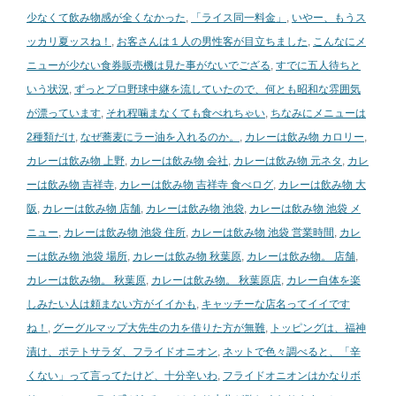
少なくて飲み物感が全くなかった
,
「ライス同一料金」
,
いやー、もうス
ッカリ夏ッスね！
,
お客さんは１人の男性客が目立ちました
,
こんなにメ
ニューが少ない食券販売機は見た事がないでござる
,
すでに五人待ちと
いう状況
,
ずっとプロ野球中継を流していたので、何とも昭和な雰囲気
が漂っています
,
それ程噛まなくても食べれちゃい
,
ちなみにメニューは
2種類だけ
,
なぜ蕎麦にラー油を入れるのか。
,
カレーは飲み物 カロリー
,
カレーは飲み物 上野
,
カレーは飲み物 会社
,
カレーは飲み物 元ネタ
,
カレ
ーは飲み物 吉祥寺
,
カレーは飲み物 吉祥寺 食べログ
,
カレーは飲み物 大
阪
,
カレーは飲み物 店舗
,
カレーは飲み物 池袋
,
カレーは飲み物 池袋 メ
ニュー
,
カレーは飲み物 池袋 住所
,
カレーは飲み物 池袋 営業時間
,
カレ
ーは飲み物 池袋 場所
,
カレーは飲み物 秋葉原
,
カレーは飲み物。 店舗
,
カレーは飲み物。 秋葉原
,
カレーは飲み物。 秋葉原店
,
カレー自体を楽
しみたい人は頼まない方がイイかも
,
キャッチーな店名ってイイです
ね！
,
グーグルマップ大先生の力を借りた方が無難
,
トッピングは、福神
漬け、ポテトサラダ、フライドオニオン
,
ネットで色々調べると、「辛
くない」って言ってたけど、十分辛いわ
,
フライドオニオンはかなりボ