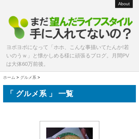
About
ヨボヨボになって「ホホ、こんな事描いてたんか!若
いのうｗ」と懐かしめる様に頑張るブログ。月間PV
は大体60万前後。
ホーム
>
グルメ系
>
「 グルメ系 」 一覧