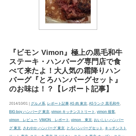
『ビモン Vimon』極上の黒毛和牛
ステーキ・ハンバーグ専門店で食
べて来たよ！大人気の霜降りハン
バーグ『とろハンバーグセット』
のお味は！？【レポート記事】
2014/10/01 |
グルメ系
,
レポート記事
A5 肉 東京
,
A5ランク 黒毛和牛
,
BIG boy ハンバーグ 東京
,
vimon キッチンストリート
,
vimon 接客
,
vimon レビュー
,
VIMON レポート
,
vimon 東京
,
おいしい ハンバー
グ 東京
,
さわやか ハンバーグ 東京
,
とろハンバーグセット
,
キッチンスト