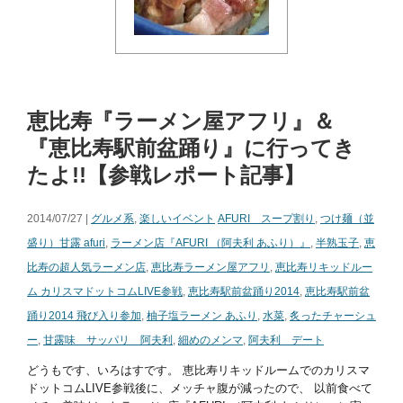
恵比寿『ラーメン屋アフリ』＆
『恵比寿駅前盆踊り』に行ってき
たよ!!【参戦レポート記事】
2014/07/27 |
グルメ系
,
楽しいイベント
AFURI スープ割り
,
つけ麺（並
盛り）甘露 afuri
,
ラーメン店『AFURI （阿夫利 あふり）』
,
半熟玉子
,
恵
比寿の超人気ラーメン店
,
恵比寿ラーメン屋アフリ
,
恵比寿リキッドルー
ム カリスマドットコムLIVE参戦
,
恵比寿駅前盆踊り2014
,
恵比寿駅前盆
踊り2014 飛び入り参加
,
柚子塩ラーメン あふり
,
水菜
,
炙ったチャーシュ
ー
,
甘露味 サッパリ 阿夫利
,
細めのメンマ
,
阿夫利 デート
どうもです、いろはすです。 恵比寿リキッドルームでのカリスマ
ドットコムLIVE参戦後に、メッチャ腹が減ったので、 以前食べて