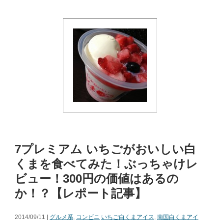
7プレミアム いちごがおいしい白
くまを食べてみた！ぶっちゃけレ
ビュー！300円の価値はあるの
か！？【レポート記事】
2014/09/11 |
グルメ系
,
コンビニ
いちご白くまアイス
,
南国白くまアイ