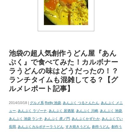
池袋の超人気創作うどん屋『あん
ぷく』で食べてみた！カルボナー
ラうどんの味はどうだったの！？
ランチタイムも混雑してる？【グ
ルメレポート記事】
2014/10/18 |
グルメ系
Retty 池袋
,
あんぷく つるとんたん
,
あんぷく メニ
ュー
,
あんぷく ラゾーナ
,
あんぷく 居酒屋
,
あんぷく 川崎
,
あんぷく 池袋
,
あんぷく 池袋 ランチ
,
あんぷく 虎ノ門
,
あんぷくかずたか
,
あんぷくてい
長岡
,
あんぷくカルボナーラうどん
,
すき焼きうどん
,
創作うどん
,
創作う