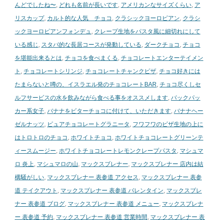
んどでしたね〜
,
どれも名前が長いです
,
アメリカンなサイズくらい
,
ア
リスカップ
,
カルト的な人気 チョコ
,
クラシックヨーロピアン
,
クラシ
ックヨーロピアンフォンデュ
,
クレープ生地をパスタ風に細切れにして
いる感じ
,
スタバ的な長居コースが発動している
,
ダークチョコ
,
チョコ
を堪能出来るとは
,
チョコを食べまくる
,
チョコレートエンターテイメン
ト
,
チョコレートシリンジ
,
チョコレートチャンクピザ
,
チョコ好きには
たまらないと噂の、イスラエル発のチョコレートBAR
,
チョコ尽くしセ
ルフサービスの水を飲みながら食べる事をオススメします
,
バックパッ
カー系女子
,
バナナをビターチョコに付けて、いただきます
,
バナナヘー
ゼルナッツ
,
ピュアチョコレートグラニータ
,
フワフワのピザ生地の上に
はトロトロのチョコ
,
ホワイトチョコ
,
ホワイトチョコレートグリーンテ
ィースムージー
,
ホワイトチョコレートレモンクレープパスタ
,
マシュマ
ロ 炎上
,
マシュマロの山
,
マックスブレナー
,
マックスブレナー 店内は結
構騒がしい
,
マックスブレナー 表参道 アクセス
,
マックスブレナー 表参
道 テイクアウト
,
マックスブレナー 表参道 バレンタイン
,
マックスブレ
ナー 表参道 ブログ
,
マックスブレナー 表参道 メニュー
,
マックスブレナ
ー 表参道 予約
,
マックスブレナー 表参道 営業時間
,
マックスブレナー 表