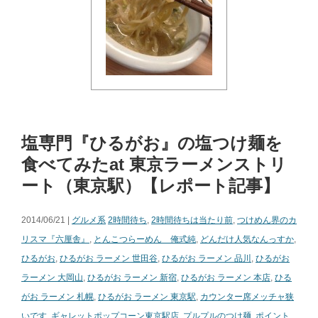
塩専門『ひるがお』の塩つけ麺を
食べてみたat 東京ラーメンストリ
ート（東京駅）【レポート記事】
2014/06/21 |
グルメ系
2時間待ち
,
2時間待ちは当たり前
,
つけめん界のカ
リスマ『六厘舎』
,
とんこつらーめん 俺式純
,
どんだけ人気なんっすか
,
ひるがお
,
ひるがお ラーメン 世田谷
,
ひるがお ラーメン 品川
,
ひるがお
ラーメン 大岡山
,
ひるがお ラーメン 新宿
,
ひるがお ラーメン 本店
,
ひる
がお ラーメン 札幌
,
ひるがお ラーメン 東京駅
,
カウンター席メッチャ狭
いです
,
ギャレットポップコーン東京駅店
,
プルプルのつけ麺
,
ポイント