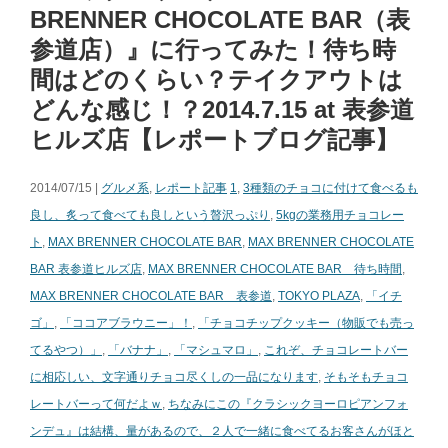
BRENNER CHOCOLATE BAR（表
参道店）』に行ってみた！待ち時
間はどのくらい？テイクアウトは
どんな感じ！？2014.7.15 at 表参道
ヒルズ店【レポートブログ記事】
2014/07/15 |
グルメ系
,
レポート記事
1
,
3種類のチョコに付けて食べるも
良し、炙って食べても良しという贅沢っぷり
,
5kgの業務用チョコレー
ト
,
MAX BRENNER CHOCOLATE BAR
,
MAX BRENNER CHOCOLATE
BAR 表参道ヒルズ店
,
MAX BRENNER CHOCOLATE BAR 待ち時間
,
MAX BRENNER CHOCOLATE BAR 表参道
,
TOKYO PLAZA
,
「イチ
ゴ」
,
「ココアブラウニー」！
,
「チョコチップクッキー（物販でも売っ
てるやつ）」
,
「バナナ」
,
「マシュマロ」
,
これぞ、チョコレートバー
に相応しい、文字通りチョコ尽くしの一品になります
,
そもそもチョコ
レートバーって何だよｗ
,
ちなみにこの『クラシックヨーロピアンフォ
ンデュ』は結構、量があるので、２人で一緒に食べてるお客さんがほと