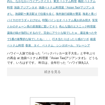
内も、なかなかハワイアンテイスト
,
東京 ベトナム料理
,
梅田 ベトナム
料理
,
池袋 アジアンタオ
,
池袋ベトナム料理屋『Asian Tao(アジアンタ
オ)』
,
池袋駅〜東京駅まで往復を歩く
,
海外旅行経験が豊富
,
海老と青パ
パイヤのサラダ＋えびせん
,
特製バインセオ ベトナム風お好み焼き
,
笑笑
とかのチェーン系の居酒屋に置いてそう
,
色んな国のエスニック料理屋
,
薬味の味が強烈にするので、完全にアウトな味でしたｗ 最近食べた中
で1番の衝撃的な味でしたね・・・
,
行き当たりばったり感がツボ
,
銀座
ベトナム料理
,
香港、タイ、ベトナム、シンガポール、マレーシア
ハワイ一人旅で出会った『バックパッカー女子大生』と半年ぶり
の再会 at 池袋ベトナム料理屋『Asian Tao(アジアンタオ)』 どうも
です、いろはすです。 昨日は、去年行った『ハワイ弾丸1人
続きを見る