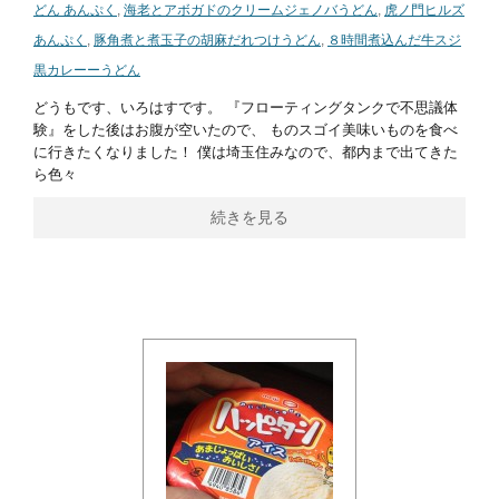
どん あんぷく
,
海老とアボガドのクリームジェノバうどん
,
虎ノ門ヒルズ
あんぷく
,
豚角煮と煮玉子の胡麻だれつけうどん
,
８時間煮込んだ牛スジ
黒カレーーうどん
どうもです、いろはすです。 『フローティングタンクで不思議体
験』をした後はお腹が空いたので、 ものスゴイ美味いものを食べ
に行きたくなりました！ 僕は埼玉住みなので、都内まで出てきた
ら色々
続きを見る